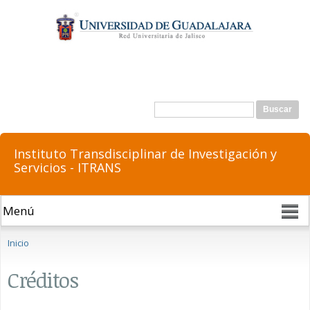
Pasar al
contenido
principal
Formulario de búsqueda
Buscar
Instituto Transdisciplinar de Investigación y
Servicios - ITRANS
Se encuentra usted aquí
Inicio
Créditos