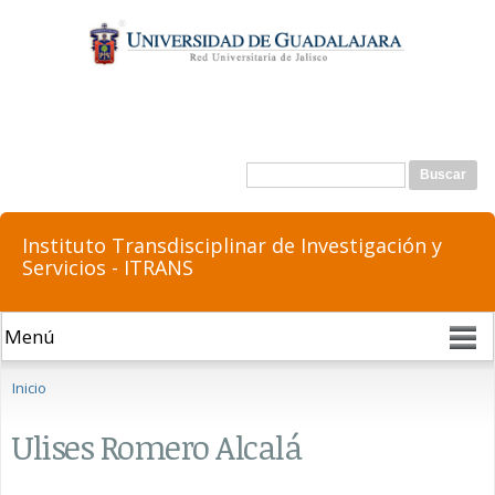
Pasar al
contenido
principal
Formulario de búsqueda
Buscar
Instituto Transdisciplinar de Investigación y
Servicios - ITRANS
Se encuentra usted aquí
Inicio
Ulises Romero Alcalá