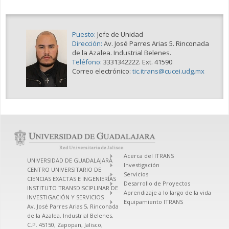
Puesto:
Jefe de Unidad
Dirección:
Av. José Parres Arias 5. Rinconada
de la Azalea. Industrial Belenes.
Teléfono:
3331342222. Ext. 41590
Correo electrónico:
tic.itrans@cucei.udg.mx
Acerca del ITRANS
UNIVERSIDAD DE GUADALAJARA
Investigación
CENTRO UNIVERSITARIO DE
Servicios
CIENCIAS EXACTAS E INGENIERÍAS
Desarrollo de Proyectos
INSTITUTO TRANSDISCIPLINAR DE
Aprendizaje a lo largo de la vida
INVESTIGACIÓN Y SERVICIOS
Equipamiento ITRANS
Av. José Parres Arias 5, Rinconada
de la Azalea, Industrial Belenes,
C.P. 45150, Zapopan, Jalisco,