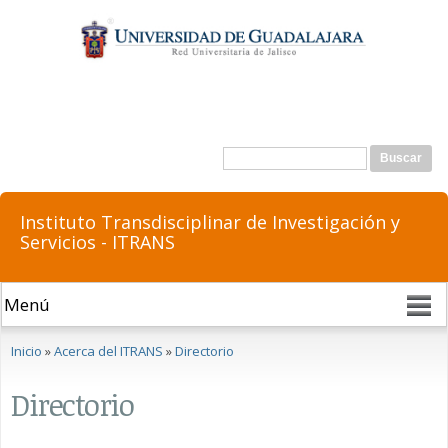
Pasar al
contenido
principal
Formulario de búsqueda
Buscar
Instituto Transdisciplinar de Investigación y
Servicios - ITRANS
Se encuentra usted aquí
Inicio
»
Acerca del ITRANS
»
Directorio
Directorio